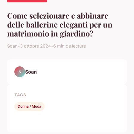
Come selezionare e abbinare
delle ballerine eleganti per un
matrimonio in giardino?
Soan
•
3 ottobre 2024
•
6 min de lecture
Soan
S
TAGS
Donna / Moda