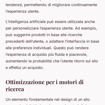
tendenze, permettendo di migliorare continuamente
l’esperienza utente.
L’intelligenza artificiale può essere utilizzata anche
per personalizzare l’esperienza utente. Ad esempio,
può suggerire prodotti in base alle ricerche
precedenti dell’utente, o adattare l’interfaccia in base
alle preferenze individuali. Questo può rendere
l’esperienza di acquisto più fluida e piacevole,
aumentando la probabilità che l’utente ritorni sul sito
e effettui un acquisto.
Ottimizzazione per i motori di
ricerca
Un elemento fondamentale nel design di un sito