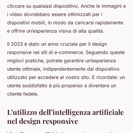
cliccare su qualsiasi dispositivo. Anche le immagini e
i video dovrebbero essere ottimizzati per i
dispositivi mobili, in modo da caricarsi rapidamente
e offrire un’esperienza visiva di alta qualità.
Il 2023 è stato un anno cruciale per il design
responsive nei siti di e-commerce. Seguendo queste
migliori pratiche, potrete garantire un’esperienza
utente ottimale, indipendentemente dal dispositivo
utilizzato per accedere al vostro sito. E ricordate: un
utente soddisfatto è più propenso a diventare un
cliente fedele.
L’utilizzo dell’intelligenza artificiale
nel design responsive