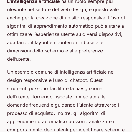
L’intelligenza artificiale
ha un ruolo sempre più
rilevante nel settore del web design, e questo vale
anche per la creazione di un sito responsive. L’uso di
algoritmi di apprendimento automatico può aiutare a
ottimizzare l’esperienza utente su diversi dispositivi,
adattando il layout e i contenuti in base alle
dimensioni dello schermo e alle preferenze
dell’utente.
Un esempio comune di intelligenza artificiale nel
design responsive è l’uso di chatbot. Questi
strumenti possono facilitare la navigazione
dell’utente, fornendo risposte immediate alle
domande frequenti e guidando l’utente attraverso il
processo di acquisto. Inoltre, gli algoritmi di
apprendimento automatico possono analizzare il
comportamento degli utenti per identificare schemi e