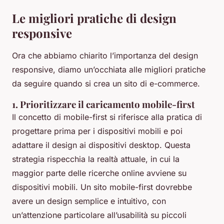
Le migliori pratiche di design
responsive
Ora che abbiamo chiarito l’importanza del design
responsive, diamo un’occhiata alle migliori pratiche
da seguire quando si crea un sito di e-commerce.
1. Prioritizzare il caricamento mobile-first
Il concetto di mobile-first si riferisce alla pratica di
progettare prima per i dispositivi mobili e poi
adattare il design ai dispositivi desktop. Questa
strategia rispecchia la realtà attuale, in cui la
maggior parte delle ricerche online avviene su
dispositivi mobili. Un sito mobile-first dovrebbe
avere un design semplice e intuitivo, con
un’attenzione particolare all’usabilità su piccoli